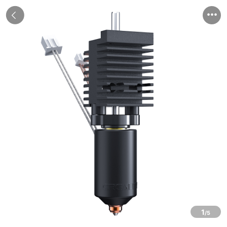


1
/5