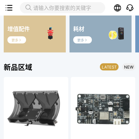


请输入你要搜索的关键字
增值配件
耗材
更多
更多


新品区域
LATEST
NEW