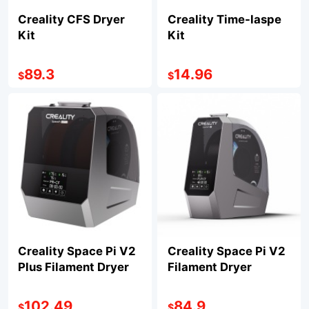
Creality CFS Dryer
Creality Time-laspe
Kit
Kit
89.3
14.96
$
$
Creality Space Pi V2
Creality Space Pi V2
Plus Filament Dryer
Filament Dryer
102.49
84.9
$
$