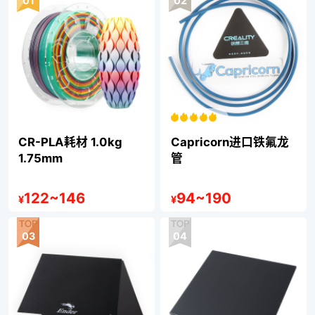
01
02
CR-PLA耗材 1.0kg
Capricorn进口铁氟龙
1.75mm
管
122
~
146
94
~
190
¥
¥
03
04