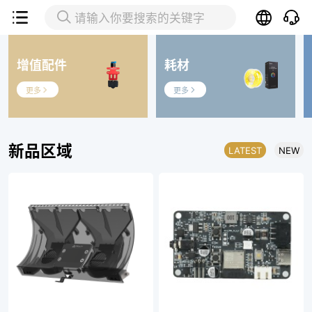


请输入你要搜索的关键字
增值配件
耗材
更多
更多


新品区域
LATEST
NEW