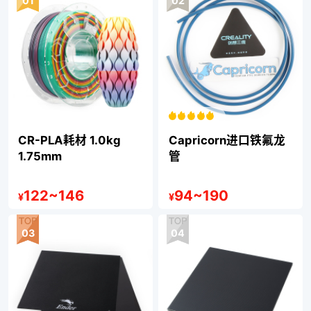
01
02
CR-PLA耗材 1.0kg
Capricorn进口铁氟龙
1.75mm
管
122
~
146
94
~
190
¥
¥
03
04