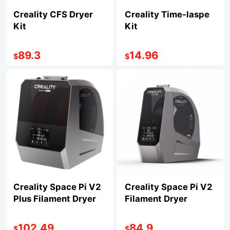
Creality CFS Dryer
Creality Time-laspe
Kit
Kit
89.3
14.96
$
$
Creality Space Pi V2
Creality Space Pi V2
Plus Filament Dryer
Filament Dryer
102.49
84.9
$
$