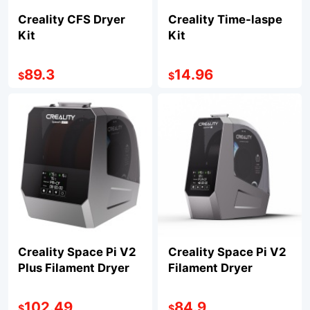
Creality CFS Dryer
Creality Time-laspe
Kit
Kit
89.3
14.96
$
$
Creality Space Pi V2
Creality Space Pi V2
Plus Filament Dryer
Filament Dryer
102.49
84.9
$
$