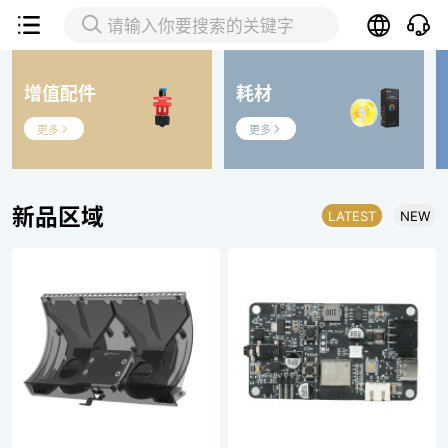


请输入你要搜索的关键字
增值配件
耗材
更多
更多


新品区域
LATEST
NEW