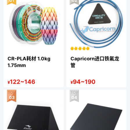
01
02
CR-PLA耗材 1.0kg
Capricorn进口铁氟龙
1.75mm
管
122
~
146
94
~
190
¥
¥
03
04